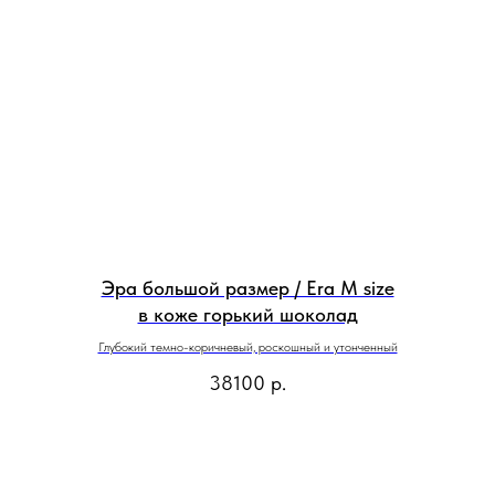
Эра большой размер / Era M size
в коже горький шоколад
Глубокий темно-коричневый, роскошный и утонченный
38100
р.