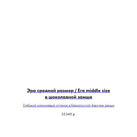
Эра средний размер / Era middle size
в шоколадной замше
Глубокий коричневый оттенок в бархатистой фактуре замши
35340
р.