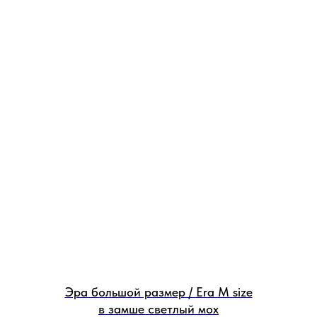
Эра большой размер / Era M size
в замше светлый мох