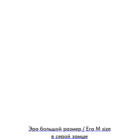
Эра большой размер / Era M size
в серой замше