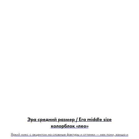
Эра средний размер / Era middle size
колорблок «лео»
Яркий микс с акцентом на сложные фактуры и оттенки — мех пони, замша и