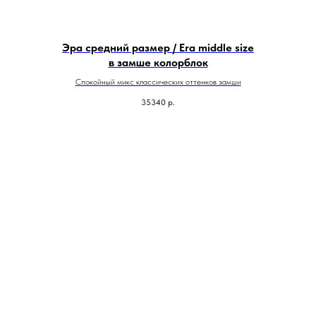
Эра средний размер / Era middle size
в замше колорблок
Спокойный микс классических оттенков замши
35340
р.