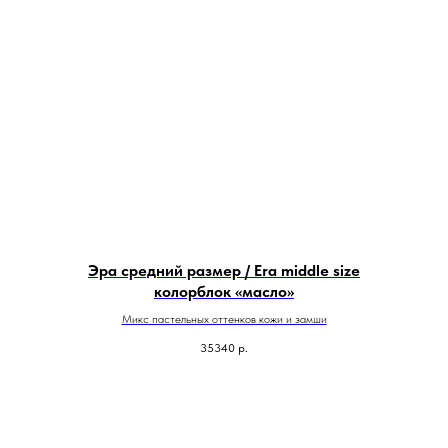
Эра средний размер / Era middle size
колорблок «масло»
Микс пастельных оттенков кожи и замши
35340
р.