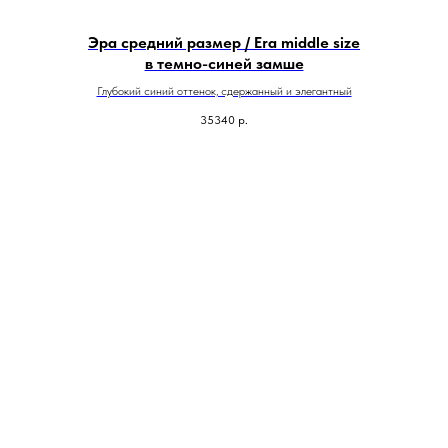
Эра средний размер / Era middle size
в темно-синей замше
Глубокий синий оттенок, сдержанный и элегантный
35340
р.