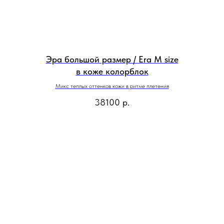
Эра большой размер / Era M size
в коже колорблок
Микс теплых оттенков кожи в ритме плетения
38100
р.