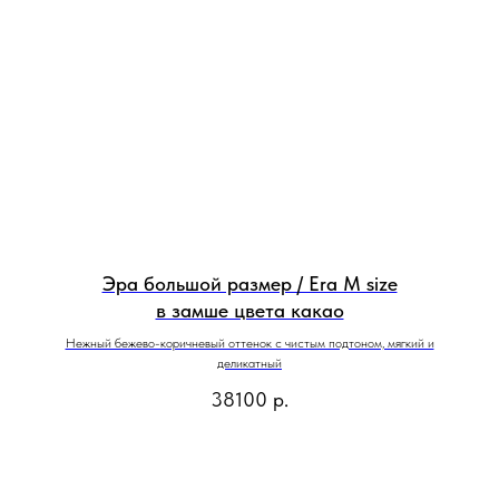
Эра большой размер / Era M size
в замше цвета какао
Нежный бежево-коричневый оттенок с чистым подтоном, мягкий и
деликатный
38100
р.