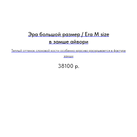
Эра большой размер / Era M size
в замше айвори
Теплый оттенок слоновой кости особенно красиво раскрывается в фактуре
замши
38100
р.