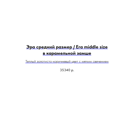
Эра средний размер / Era middle size
в карамельной замше
Теплый золотисто-коричневый цвет с мягким свечением
35340
р.