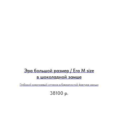
Эра большой размер / Era M size
в шоколадной замше
Глубокий коричневый оттенок в бархатистой фактуре замши
38100
р.