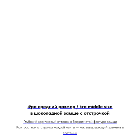
Эра средний размер / Era middle size
в шоколадной замше с отстрочкой
Глубокий коричневый оттенок в бархатистой фактуре замши
Контрастная отстрочка каждой ленты — как завершающий элемент в
плетении