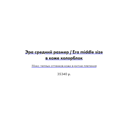
Эра средний размер / Era middle size
в коже колорблок
Микс теплых оттенков кожи в ритме плетения
35340
р.