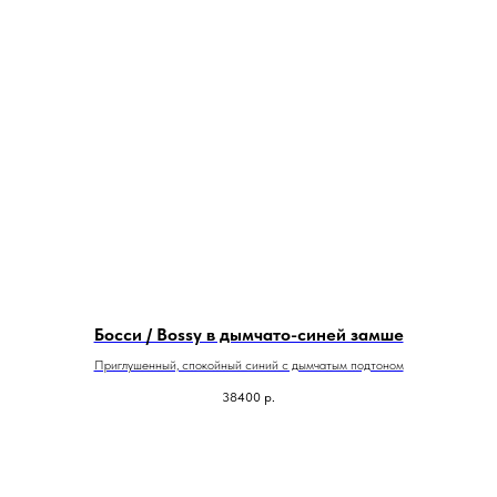
Босси / Bossy в дымчато-синей замше
Приглушенный, спокойный синий с дымчатым подтоном
38400
р.