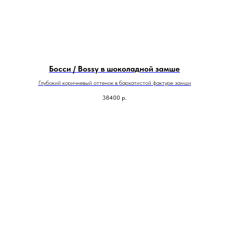
Босси / Bossy в шоколадной замше
Глубокий коричневый оттенок в бархатистой фактуре замши
38400
р.