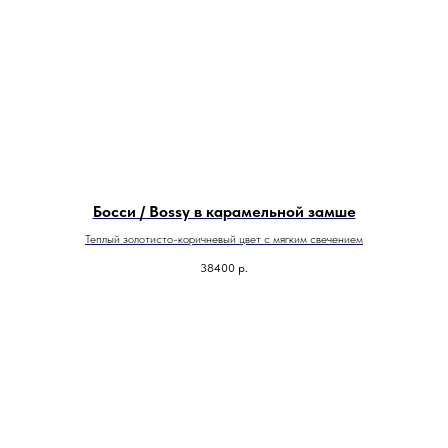
Босси / Bossy в карамельной замше
Теплый золотисто-коричневый цвет с мягким свечением
38400
р.