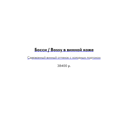
Босси / Bossy в винной коже
Сдержанный винный оттенок с холодным подтоном
38400
р.