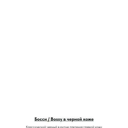
Босси / Bossy в черной коже
Классический черный в ритме плетения гладкой кожи