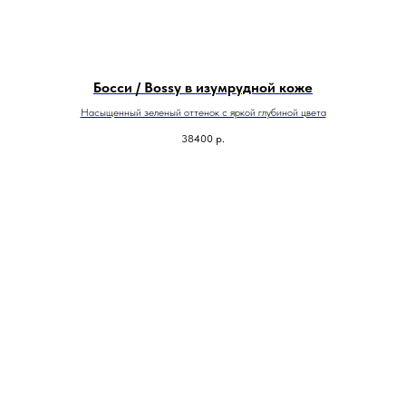
Босси / Bossy в изумрудной коже
Насыщенный зеленый оттенок с яркой глубиной цвета
38400
р.